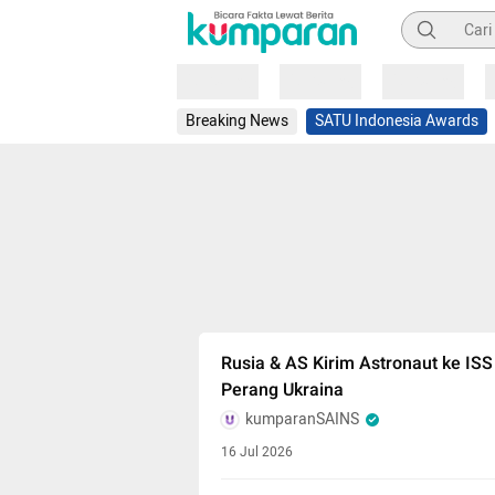
Pencarian
Loading
Loading
Loading
Breaking News
SATU Indonesia Awards
Rusia & AS Kirim Astronaut ke IS
Perang Ukraina
kumparanSAINS
16 Jul 2026