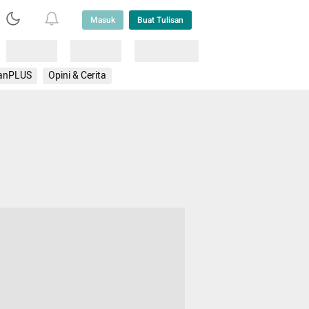
Masuk
Buat Tulisan
Loading
Loading
Lainnya
anPLUS
Opini & Cerita