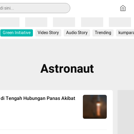
Loading
Loading
Loading
Loading
Loading
Green Initiative
Video Story
Audio Story
Trending
kumpar
Astronaut
S di Tengah Hubungan Panas Akibat