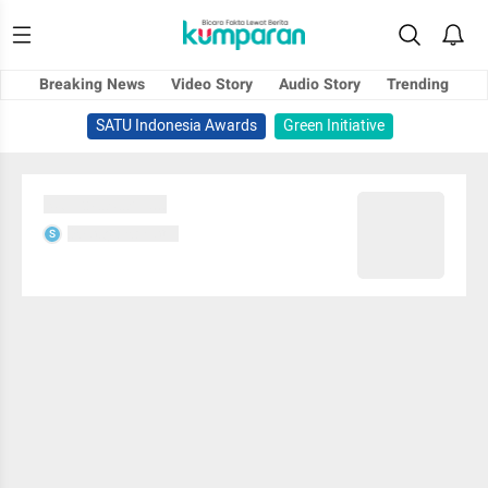
Breaking News
Video Story
Audio Story
Trending
SATU Indonesia Awards
Green Initiative
Sedang memuat...
Sedang memuat...
S