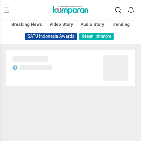
Breaking News
Video Story
Audio Story
Trending
SATU Indonesia Awards
Green Initiative
Sedang memuat...
Sedang memuat...
S