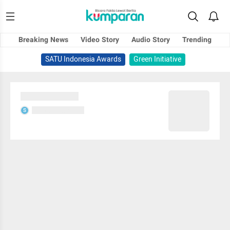
Breaking News
Video Story
Audio Story
Trending
SATU Indonesia Awards
Green Initiative
Sedang memuat...
Sedang memuat...
S