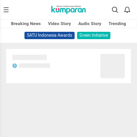
Breaking News
Video Story
Audio Story
Trending
SATU Indonesia Awards
Green Initiative
Sedang memuat...
Sedang memuat...
S