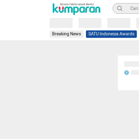
Pencarian
Loading
Loading
Loading
Breaking News
SATU Indonesia Awards
Sedang
Seda
S