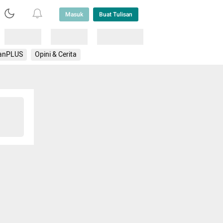
Masuk
Buat Tulisan
Loading
Loading
Lainnya
anPLUS
Opini & Cerita