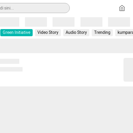
Loading
Loading
Loading
Loading
Loading
Green Initiative
Video Story
Audio Story
Trending
kumpar
 memuat...
ng memuat...