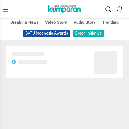
Breaking News
Video Story
Audio Story
Trending
SATU Indonesia Awards
Green Initiative
Sedang memuat...
Sedang memuat...
S