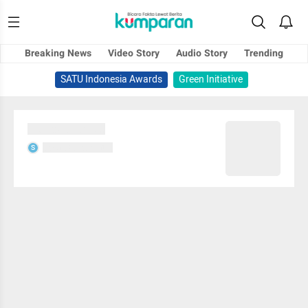
Breaking News
Video Story
Audio Story
Trending
SATU Indonesia Awards
Green Initiative
Sedang memuat...
Sedang memuat...
S