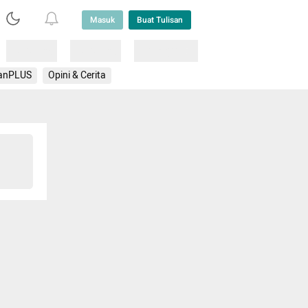
Masuk
Buat Tulisan
Loading
Loading
Lainnya
anPLUS
Opini & Cerita