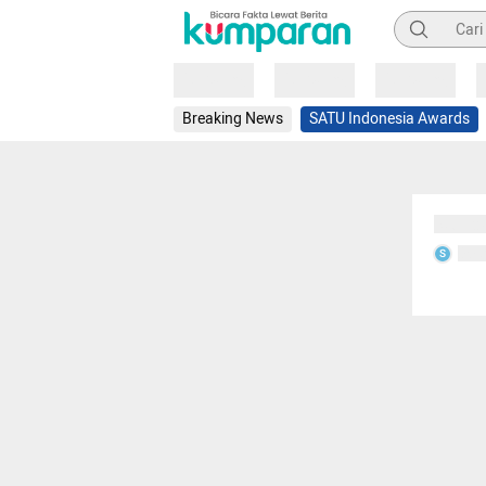
Pencarian
Loading
Loading
Loading
Breaking News
SATU Indonesia Awards
Sedang
Seda
S