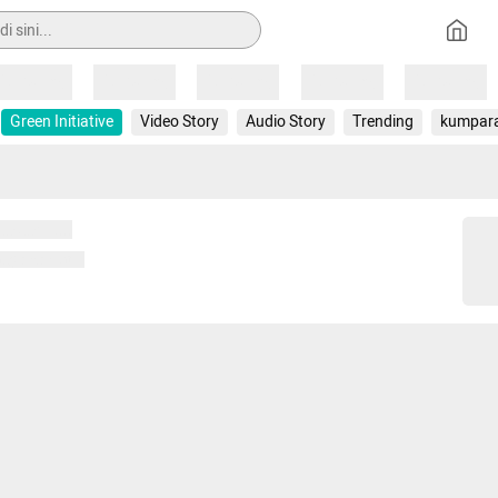
Loading
Loading
Loading
Loading
Loading
Green Initiative
Video Story
Audio Story
Trending
kumpar
 memuat...
ng memuat...