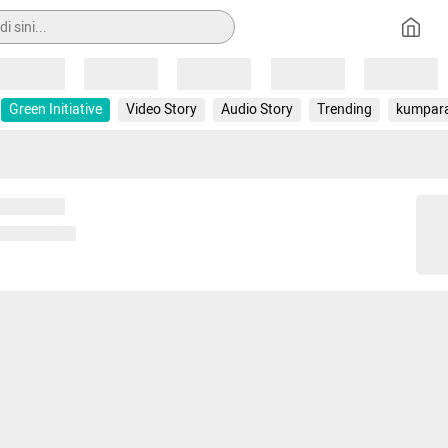
Loading
Loading
Loading
Loading
Loading
Green Initiative
Video Story
Audio Story
Trending
kumpar
 memuat...
ng memuat...