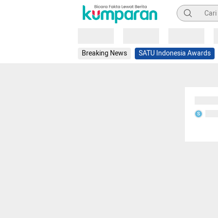
Pencarian
Loading
Loading
Loading
Breaking News
SATU Indonesia Awards
Sedang
Seda
S