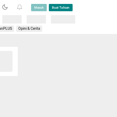
Masuk
Buat Tulisan
Loading
Loading
Lainnya
anPLUS
Opini & Cerita