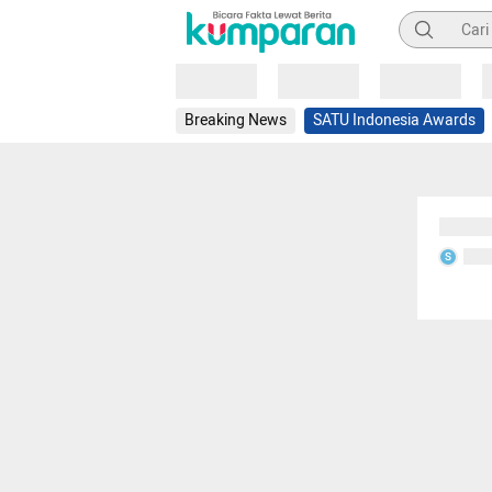
Pencarian
Loading
Loading
Loading
Breaking News
SATU Indonesia Awards
Sedang
Seda
S