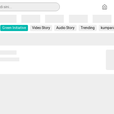
Loading
Loading
Loading
Loading
Loading
Green Initiative
Video Story
Audio Story
Trending
kumpar
 memuat...
ng memuat...