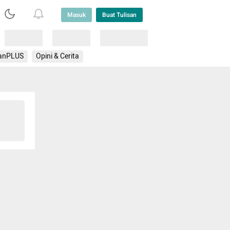
Masuk
Buat Tulisan
Loading
Loading
Lainnya
anPLUS
Opini & Cerita