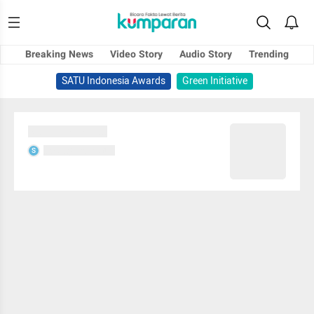
Breaking News
Video Story
Audio Story
Trending
SATU Indonesia Awards
Green Initiative
Sedang memuat...
Sedang memuat...
S