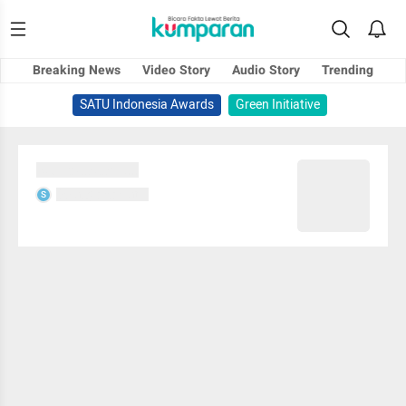
Breaking News
Video Story
Audio Story
Trending
SATU Indonesia Awards
Green Initiative
Sedang memuat...
Sedang memuat...
S