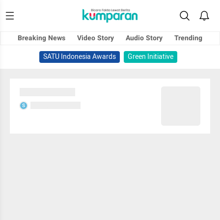
Breaking News
Video Story
Audio Story
Trending
SATU Indonesia Awards
Green Initiative
Sedang memuat...
Sedang memuat...
S