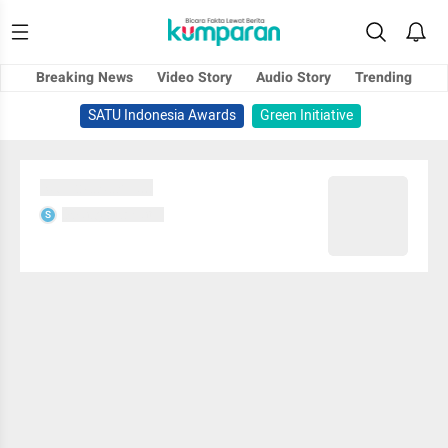
Breaking News
Video Story
Audio Story
Trending
SATU Indonesia Awards
Green Initiative
Sedang memuat...
Sedang memuat...
S