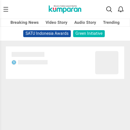
Breaking News
Video Story
Audio Story
Trending
SATU Indonesia Awards
Green Initiative
Sedang memuat...
Sedang memuat...
S