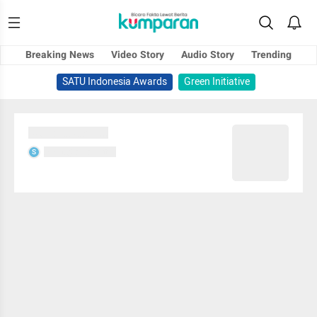
Breaking News
Video Story
Audio Story
Trending
SATU Indonesia Awards
Green Initiative
Sedang memuat...
Sedang memuat...
S