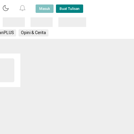
Masuk
Buat Tulisan
Loading
Loading
Lainnya
anPLUS
Opini & Cerita