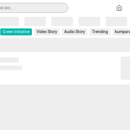
Loading
Loading
Loading
Loading
Loading
Green Initiative
Video Story
Audio Story
Trending
kumpar
 memuat...
ng memuat...