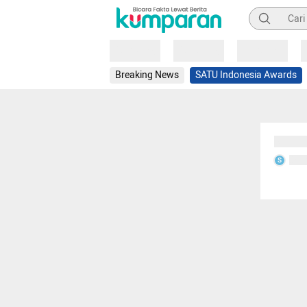
Pencarian
Loading
Loading
Loading
Breaking News
SATU Indonesia Awards
Sedang
Seda
S