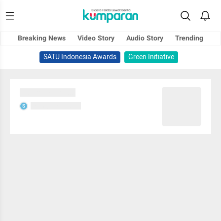
Breaking News
Video Story
Audio Story
Trending
SATU Indonesia Awards
Green Initiative
Sedang memuat...
Sedang memuat...
S