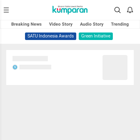
Breaking News
Video Story
Audio Story
Trending
SATU Indonesia Awards
Green Initiative
Sedang memuat...
Sedang memuat...
S