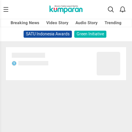
Breaking News
Video Story
Audio Story
Trending
SATU Indonesia Awards
Green Initiative
Sedang memuat...
Sedang memuat...
S