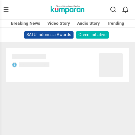
Breaking News
Video Story
Audio Story
Trending
SATU Indonesia Awards
Green Initiative
Sedang memuat...
Sedang memuat...
S