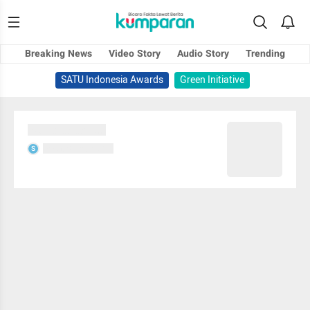
Breaking News
Video Story
Audio Story
Trending
SATU Indonesia Awards
Green Initiative
Sedang memuat...
Sedang memuat...
S