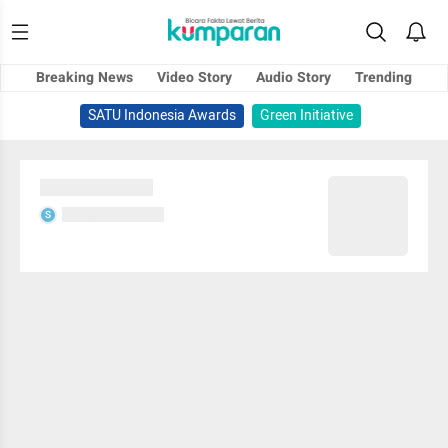
Breaking News
Video Story
Audio Story
Trending
SATU Indonesia Awards
Green Initiative
Sedang memuat...
Sedang memuat...
S