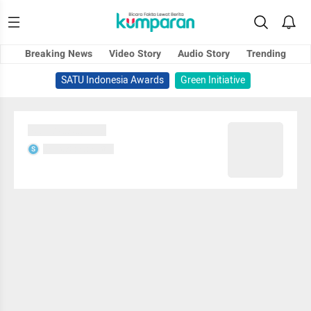
Breaking News
Video Story
Audio Story
Trending
SATU Indonesia Awards
Green Initiative
Sedang memuat...
Sedang memuat...
S