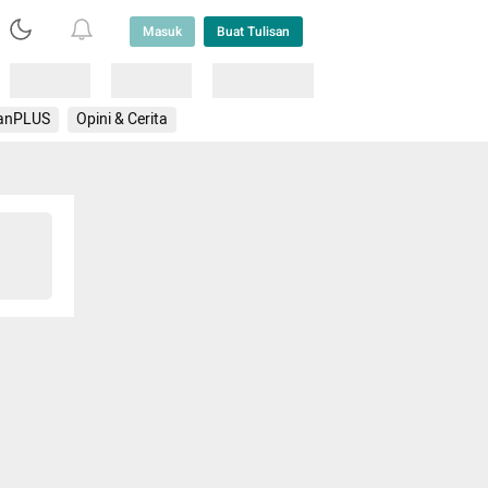
Masuk
Buat Tulisan
Loading
Loading
Lainnya
anPLUS
Opini & Cerita