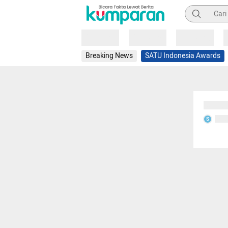
Pencarian
Loading
Loading
Loading
Breaking News
SATU Indonesia Awards
Sedang
Seda
S