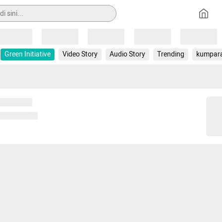
Loading
Loading
Loading
Loading
Loading
Green Initiative
Video Story
Audio Story
Trending
kumpar
 memuat...
ng memuat...