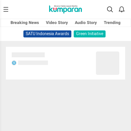
Breaking News
Video Story
Audio Story
Trending
SATU Indonesia Awards
Green Initiative
Sedang memuat...
Sedang memuat...
S