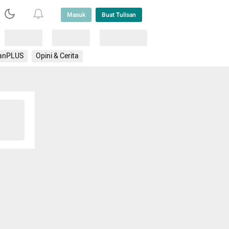
Masuk
Buat Tulisan
Loading
Loading
Lainnya
anPLUS
Opini & Cerita