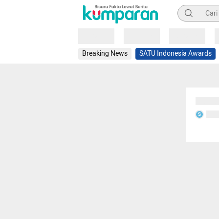
Pencarian
Loading
Loading
Loading
Breaking News
SATU Indonesia Awards
Sedang
Seda
S