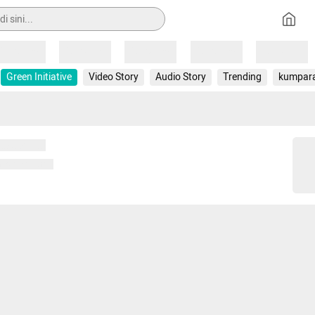
Loading
Loading
Loading
Loading
Loading
Green Initiative
Video Story
Audio Story
Trending
kumpar
 memuat...
ng memuat...