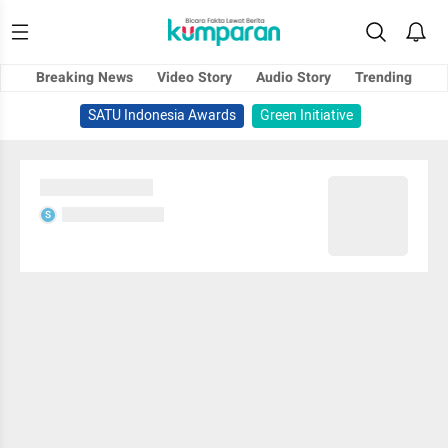
Breaking News
Video Story
Audio Story
Trending
SATU Indonesia Awards
Green Initiative
Sedang memuat...
Sedang memuat...
S