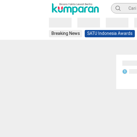
Pencarian
Loading
Loading
Loading
Breaking News
SATU Indonesia Awards
Sedang
Seda
S