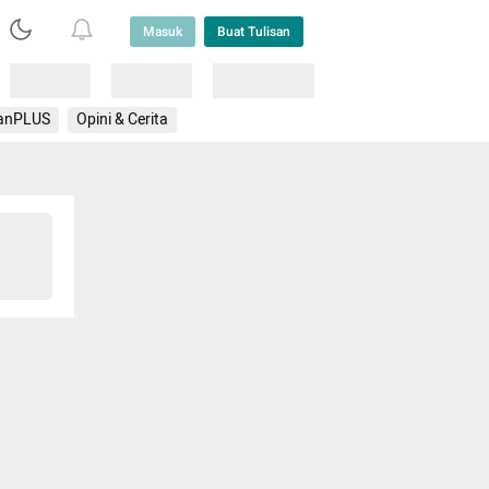
Masuk
Buat Tulisan
Loading
Loading
Lainnya
anPLUS
Opini & Cerita