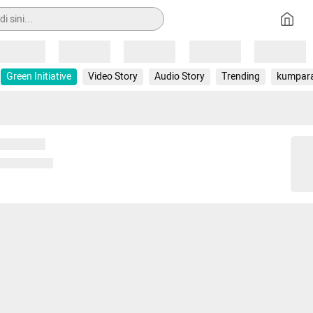
Loading
Loading
Loading
Loading
Loading
Green Initiative
Video Story
Audio Story
Trending
kumpar
 memuat...
ng memuat...