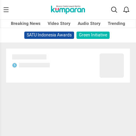
Breaking News
Video Story
Audio Story
Trending
SATU Indonesia Awards
Green Initiative
Sedang memuat...
Sedang memuat...
S