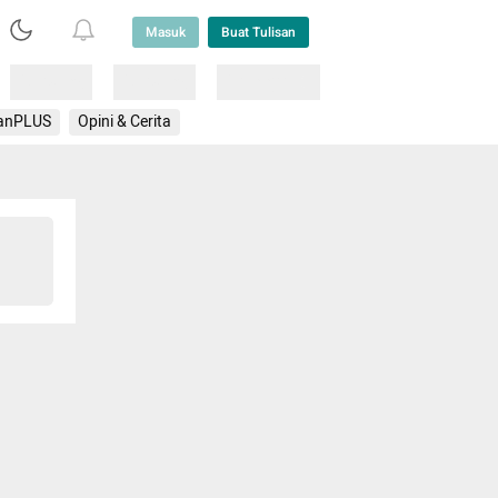
Masuk
Buat Tulisan
Loading
Loading
Lainnya
anPLUS
Opini & Cerita