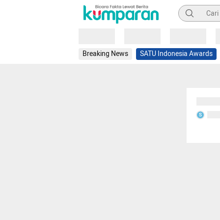
Pencarian
Loading
Loading
Loading
Breaking News
SATU Indonesia Awards
Sedang
Seda
S