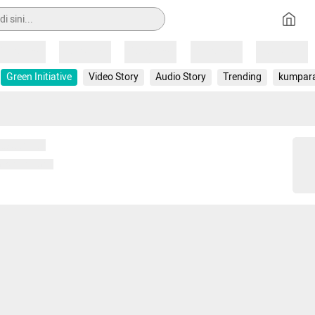
Loading
Loading
Loading
Loading
Loading
Green Initiative
Video Story
Audio Story
Trending
kumpar
 memuat...
ng memuat...