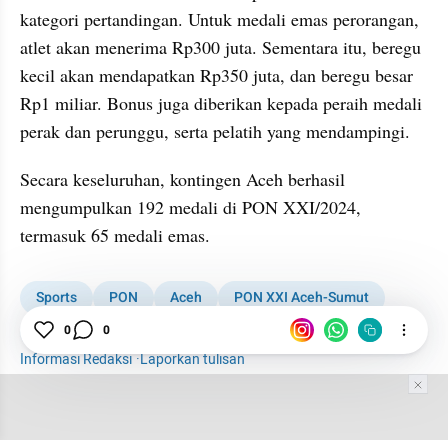
kategori pertandingan. Untuk medali emas perorangan, 
atlet akan menerima Rp300 juta. Sementara itu, beregu 
kecil akan mendapatkan Rp350 juta, dan beregu besar 
Rp1 miliar. Bonus juga diberikan kepada peraih medali 
perak dan perunggu, serta pelatih yang mendampingi.
Secara keseluruhan, kontingen Aceh berhasil 
mengumpulkan 192 medali di PON XXI/2024, 
termasuk 65 medali emas.
Sports
PON
Aceh
PON XXI Aceh-Sumut
0
0
Atlet
Bonus PON Tak Cair
Informasi Redaksi
·
Laporkan tulisan
Tim Editor
Editor Section