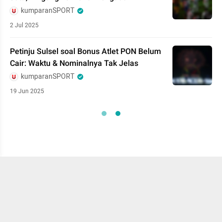
kumparanSPORT
2 Jul 2025
Petinju Sulsel soal Bonus Atlet PON Belum
Cair: Waktu & Nominalnya Tak Jelas
kumparanSPORT
19 Jun 2025