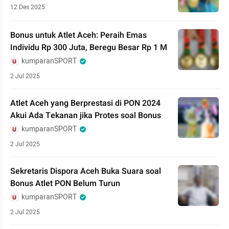
12 Des 2025
Bonus untuk Atlet Aceh: Peraih Emas
Individu Rp 300 Juta, Beregu Besar Rp 1 M
kumparanSPORT
2 Jul 2025
Atlet Aceh yang Berprestasi di PON 2024
Akui Ada Tekanan jika Protes soal Bonus
kumparanSPORT
2 Jul 2025
Sekretaris Dispora Aceh Buka Suara soal
Bonus Atlet PON Belum Turun
kumparanSPORT
2 Jul 2025