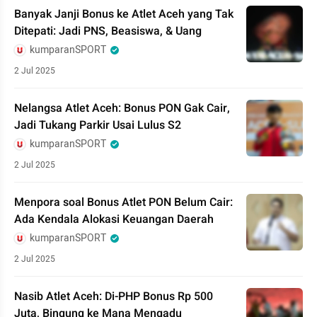
Banyak Janji Bonus ke Atlet Aceh yang Tak
Ditepati: Jadi PNS, Beasiswa, & Uang
kumparanSPORT
2 Jul 2025
Nelangsa Atlet Aceh: Bonus PON Gak Cair,
Jadi Tukang Parkir Usai Lulus S2
kumparanSPORT
2 Jul 2025
Menpora soal Bonus Atlet PON Belum Cair:
Ada Kendala Alokasi Keuangan Daerah
kumparanSPORT
2 Jul 2025
Nasib Atlet Aceh: Di-PHP Bonus Rp 500
Juta, Bingung ke Mana Mengadu