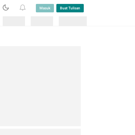
Masuk
Buat Tulisan
Loading
Loading
Lainnya