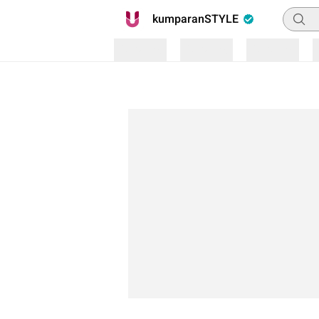
Pencar
kumparanSTYLE
Loading
Loading
Loading