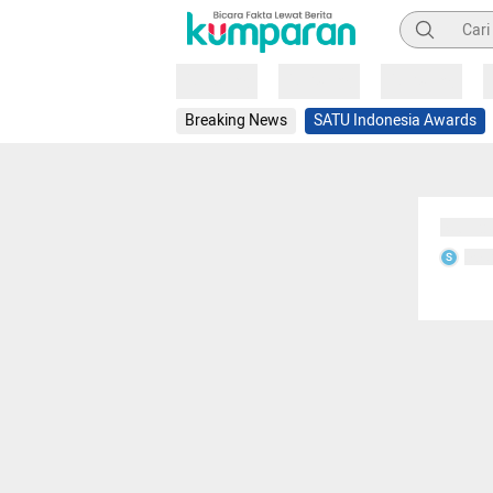
Pencarian
Loading
Loading
Loading
Breaking News
SATU Indonesia Awards
Sedang
Seda
S