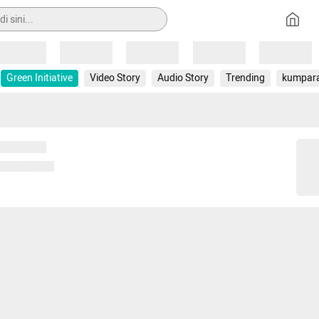
Loading
Loading
Loading
Loading
Loading
Green Initiative
Video Story
Audio Story
Trending
kumpar
 memuat...
ng memuat...