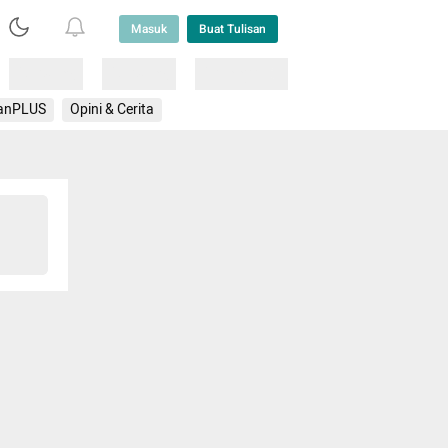
Masuk
Buat Tulisan
Loading
Loading
Lainnya
anPLUS
Opini & Cerita