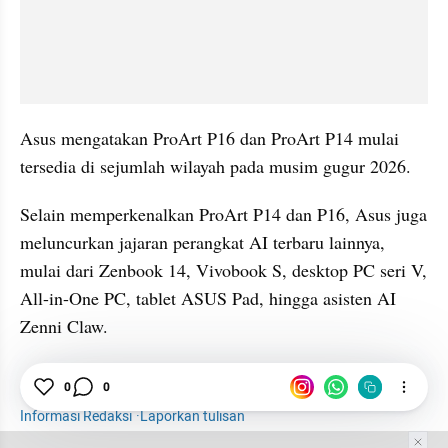
Asus mengatakan ProArt P16 dan ProArt P14 mulai 
tersedia di sejumlah wilayah pada musim gugur 2026.
Selain memperkenalkan ProArt P14 dan P16, Asus juga 
meluncurkan jajaran perangkat AI terbaru lainnya, 
mulai dari Zenbook 14, Vivobook S, desktop PC seri V, 
All-in-One PC, tablet ASUS Pad, hingga asisten AI 
Zenni Claw.
0
0
Nvidia
Asus ProArt
Asus
Laptop
Informasi Redaksi
·
Laporkan tulisan
Tim Editor