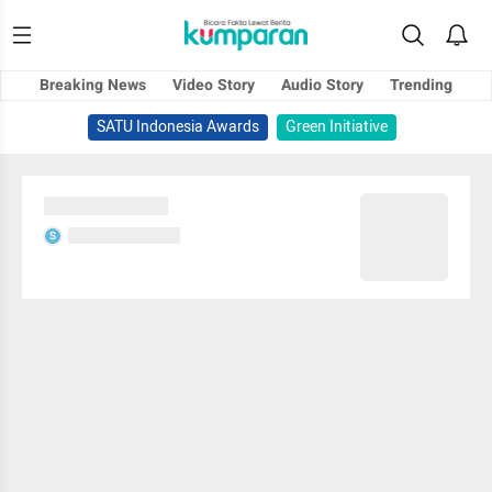
Breaking News
Video Story
Audio Story
Trending
SATU Indonesia Awards
Green Initiative
Sedang memuat...
Sedang memuat...
S