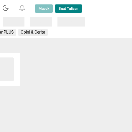
Masuk
Buat Tulisan
Loading
Loading
Lainnya
anPLUS
Opini & Cerita