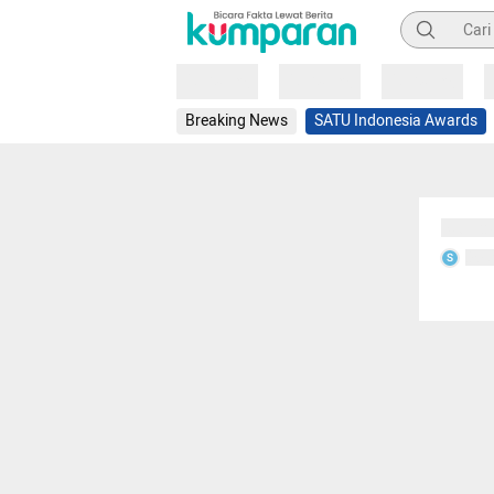
Pencarian
Loading
Loading
Loading
Breaking News
SATU Indonesia Awards
Sedang
Seda
S