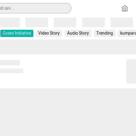
Loading
Loading
Loading
Loading
Loading
Green Initiative
Video Story
Audio Story
Trending
kumpar
 memuat...
ng memuat...