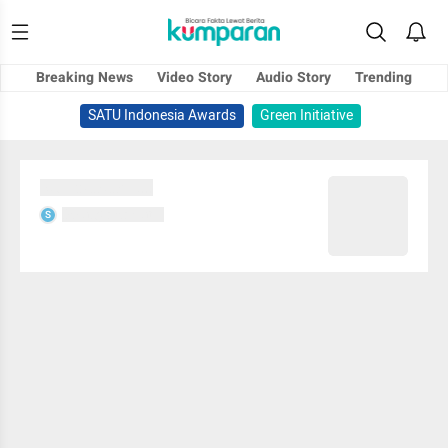
Breaking News
Video Story
Audio Story
Trending
SATU Indonesia Awards
Green Initiative
Sedang memuat...
Sedang memuat...
S