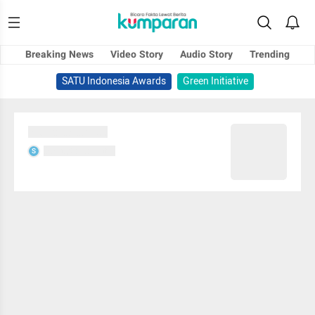
Breaking News
Video Story
Audio Story
Trending
SATU Indonesia Awards
Green Initiative
Sedang memuat...
Sedang memuat...
S