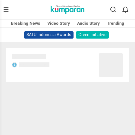
Breaking News
Video Story
Audio Story
Trending
SATU Indonesia Awards
Green Initiative
Sedang memuat...
Sedang memuat...
S