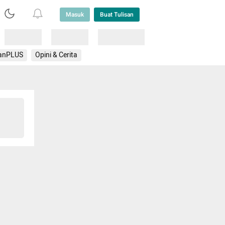
Masuk
Buat Tulisan
Loading
Loading
Lainnya
anPLUS
Opini & Cerita