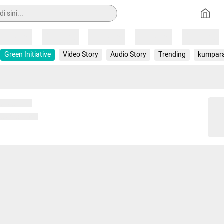
Loading
Loading
Loading
Loading
Loading
Green Initiative
Video Story
Audio Story
Trending
kumpar
 memuat...
ng memuat...