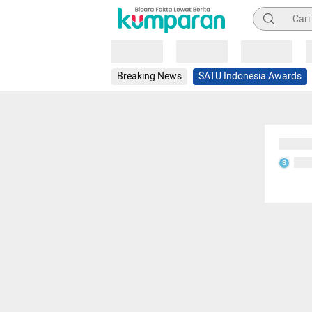
Pencarian
Loading
Loading
Loading
Breaking News
SATU Indonesia Awards
Sedang
Seda
S