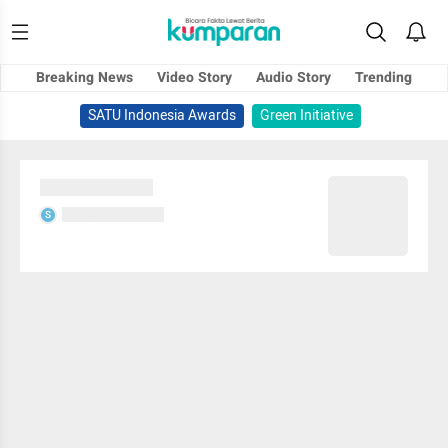
Breaking News
Video Story
Audio Story
Trending
SATU Indonesia Awards
Green Initiative
Sedang memuat...
Sedang memuat...
S