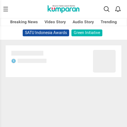
Breaking News
Video Story
Audio Story
Trending
SATU Indonesia Awards
Green Initiative
Sedang memuat...
Sedang memuat...
S