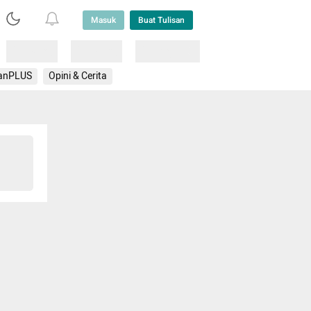
Masuk
Buat Tulisan
Loading
Loading
Lainnya
anPLUS
Opini & Cerita