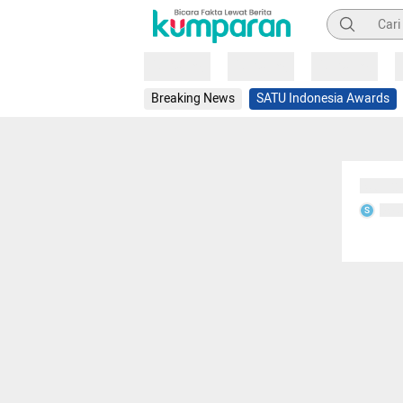
Pencarian
Loading
Loading
Loading
Breaking News
SATU Indonesia Awards
Sedang
Seda
S