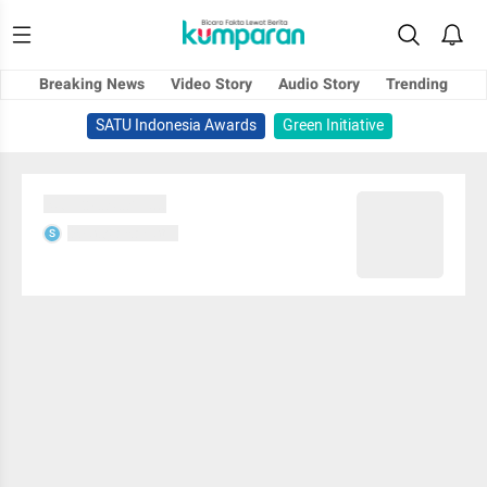
Breaking News
Video Story
Audio Story
Trending
SATU Indonesia Awards
Green Initiative
Sedang memuat...
Sedang memuat...
S