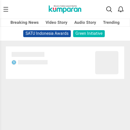
Breaking News
Video Story
Audio Story
Trending
SATU Indonesia Awards
Green Initiative
Sedang memuat...
Sedang memuat...
S