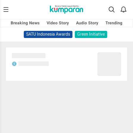
Breaking News
Video Story
Audio Story
Trending
SATU Indonesia Awards
Green Initiative
Sedang memuat...
Sedang memuat...
S