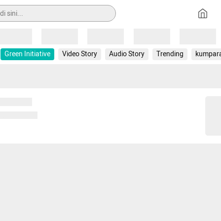
Loading
Loading
Loading
Loading
Loading
Green Initiative
Video Story
Audio Story
Trending
kumpar
 memuat...
ng memuat...