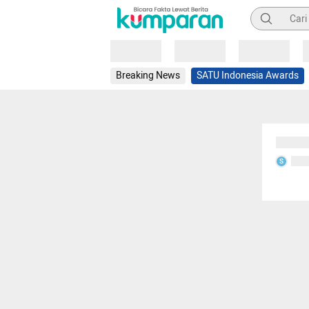
Pencarian
Loading
Loading
Loading
Breaking News
SATU Indonesia Awards
Sedang
Seda
S