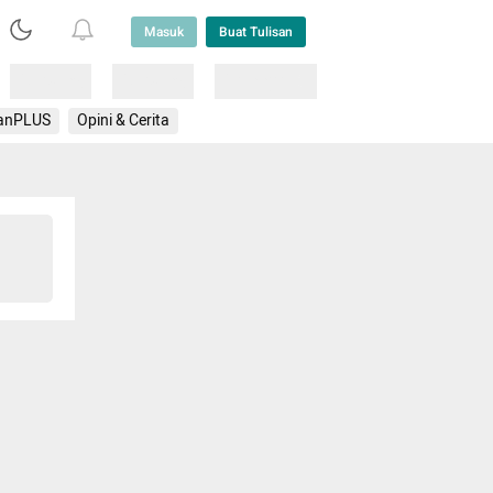
Masuk
Buat Tulisan
Loading
Loading
Lainnya
anPLUS
Opini & Cerita